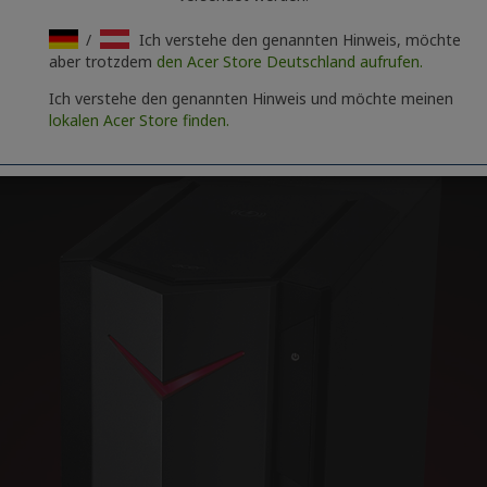
/
Ich verstehe den genannten Hinweis, möchte
aber trotzdem
den Acer Store Deutschland aufrufen.
Ich verstehe den genannten Hinweis und möchte meinen
lokalen Acer Store finden.