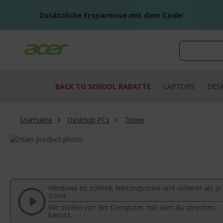
Zum
Inhalt
Zusätzliche Ersparnisse mit dem Code:
springen
BACK TO SCHOOL RABATTE
LAPTOPS
DES
Startseite
Desktop PCs
Tower
Zum
Ende
Zum
der
Anfang
Bildgalerie
der
springen
Bildgalerie
Windows ist schnell, leistungsstark und sicherer als je
springen
zuvor.
Wir stellen vor: der Computer, mit dem du sprechen
kannst.