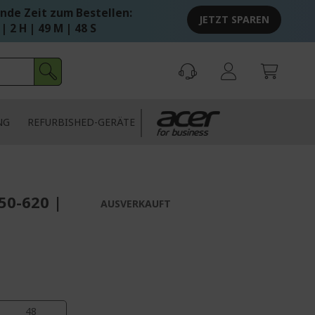
nde Zeit zum Bestellen:
JETZT SPAREN
 | 2 H | 49 M | 47 S
NG
REFURBISHED-GERÄTE
50-620 |
AUSVERKAUFT
47