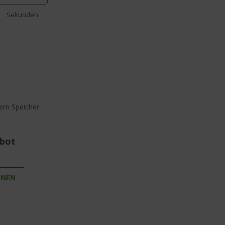
Sekunden
em Speicher
ebot
INEN