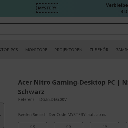
Verbleibe
MYSTERY
3 D
KTOP PCS
MONITORE
PROJEKTOREN
ZUBEHÖR
GAMI
Acer Nitro Gaming-Desktop PC | N
Schwarz
Referenz
DG.E2DEG.00V
Beeilen Sie sich! Der Code MYSTERY läuft ab in:
03
00
49