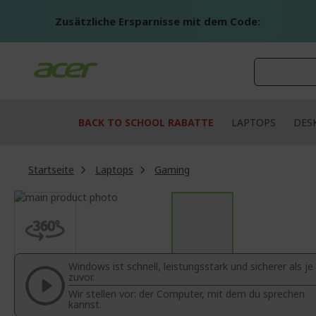
Zum
Inhalt
Zusätzliche Ersparnisse mit dem Code:
springen
BACK TO SCHOOL RABATTE
LAPTOPS
DES
Startseite
Laptops
Gaming
Zum
Ende
Zum
der
Anfang
Bildgalerie
der
springen
Bildgalerie
Windows ist schnell, leistungsstark und sicherer als je
springen
zuvor.
Wir stellen vor: der Computer, mit dem du sprechen
kannst.