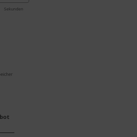
Sekunden
z
eicher
ebot