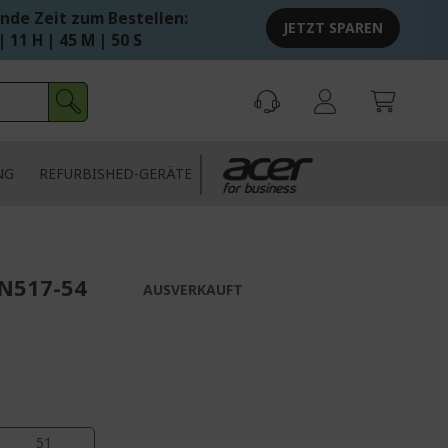
nde Zeit zum Bestellen:
JETZT SPAREN
| 11 H | 45 M | 49 S
NG
REFURBISHED-GERÄTE
AN517-54
AUSVERKAUFT
50