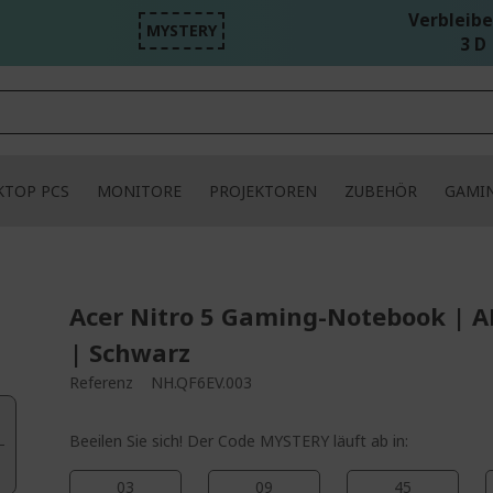
Verbleibe
MYSTERY
3 D 
KTOP PCS
MONITORE
PROJEKTOREN
ZUBEHÖR
GAMI
Acer Nitro 5 Gaming-Notebook | 
| Schwarz
Referenz
NH.QF6EV.003
Beeilen Sie sich! Der Code MYSTERY läuft ab in:
03
09
45