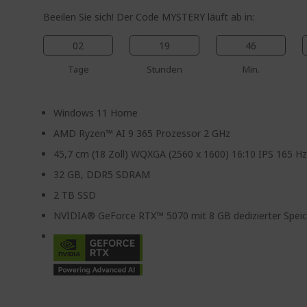
Beeilen Sie sich! Der Code MYSTERY läuft ab in:
02
19
46
Tage
Stunden
Min.
Windows 11 Home
AMD Ryzen™ AI 9 365 Prozessor 2 GHz
45,7 cm (18 Zoll) WQXGA (2560 x 1600) 16:10 IPS 165 H
32 GB, DDR5 SDRAM
2 TB SSD
NVIDIA® GeForce RTX™ 5070 mit 8 GB dedizierter Speic