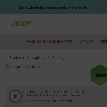
Zum
Inhalt
Zusätzliche Ersparnisse mit dem Code:
springen
BACK TO SCHOOL RABATTE
LAPTOPS
DES
Startseite
Laptops
Gaming
Zum
Ende
Zum
-300 €
der
Anfang
Bildgalerie
der
springen
Bildgalerie
springen
Copilot+ PCs sind die schnellsten, intelligentesten un
sichersten Windows-PCs aller Zeiten.
Du auf neuem Niveau. Jetzt mit AI.