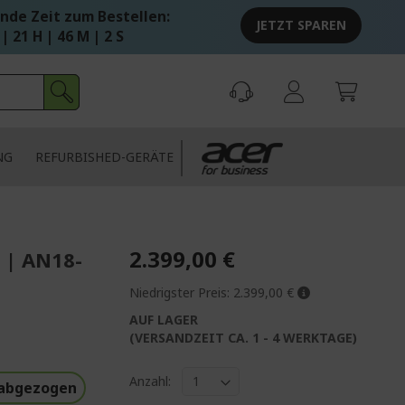
nde Zeit zum Bestellen:
JETZT SPAREN
 | 21 H | 46 M | 1 S
NG
REFURBISHED-GERÄTE
2.399,00 €
 | AN18-
Niedrigster Preis:
2.399,00 €
AUF LAGER
(VERSANDZEIT CA. 1 - 4 WERKTAGE)
Anzahl:
 abgezogen