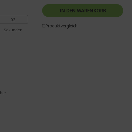
IN DEN WARENKORB
01
Produktvergleich
Sekunden
z
her