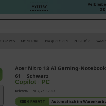
Verbleibe
MYSTERY
2 D
KTOP PCS
MONITORE
PROJEKTOREN
ZUBEHÖR
GAMI
Acer Nitro 18 AI Gaming-Notebook
61 | Schwarz
Copilot+ PC
d
Referenz
NH.QYKEG.003
300 € RABATT
Automatisch im Warenkorb