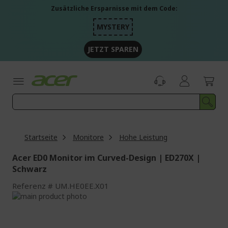
Zum
Zusätzliche Ersparnisse mit dem Code:
Inhalt
springen
MYSTERY
JETZT SPAREN
Startseite
Monitore
Hohe Leistung
Acer ED0 Monitor im Curved-Design | ED270X |
Schwarz
Referenz
UM.HE0EE.X01
Zum
Ende
Zum
der
Anfang
Bildgalerie
der