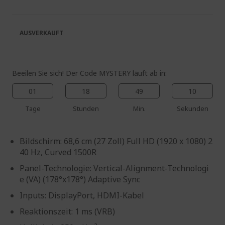
springen
Bildgalerie
springen
AUSVERKAUFT
Beeilen Sie sich! Der Code MYSTERY läuft ab in:
01
18
49
10
Tage
Stunden
Min.
Sekunden
Bildschirm: 68,6 cm (27 Zoll) Full HD (1920 x 1080) 2
40 Hz, Curved 1500R
Panel-Technologie: Vertical-Alignment-Technologi
e (VA) (178°x178°) Adaptive Sync
Inputs: DisplayPort, HDMI-Kabel
Reaktionszeit: 1 ms (VRB)