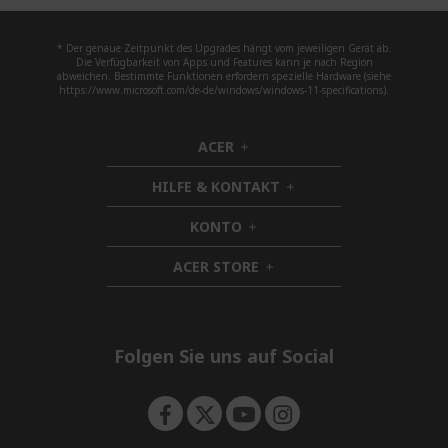
* Der genaue Zeitpunkt des Upgrades hängt vom jeweiligen Gerät ab.
Die Verfügbarkeit von Apps und Features kann je nach Region
abweichen. Bestimmte Funktionen erfordern spezielle Hardware (siehe
https://www.microsoft.com/de-de/windows/windows-11-specifications).
ACER
h
i
HILFE & KONTAKT
d
h
d
i
KONTO
e
h
d
n
i
d
ACER STORE
d
h
e
d
i
n
e
d
n
d
e
Folgen Sie uns auf Social
n