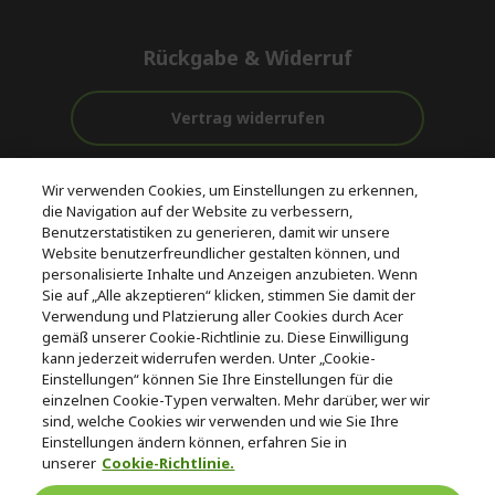
Rückgabe & Widerruf
Vertrag widerrufen
Unterstützung
Kostenloser
Wir verwenden Cookies, um Einstellungen zu erkennen,
vor und nach
Zahlung
Versand
die Navigation auf der Website zu verbessern,
dem Kauf
Benutzerstatistiken zu generieren, damit wir unsere
Website benutzerfreundlicher gestalten können, und
© 2026 Acer Inc.
personalisierte Inhalte und Anzeigen anzubieten. Wenn
CPYou BV ist der autorisierte Wiederverkäufer und Händler der
Sie auf „Alle akzeptieren“ klicken, stimmen Sie damit der
Produkte und Dienstleistungen, die in diesem Shop angeboten
Verwendung und Platzierung aller Cookies durch Acer
werden.
gemäß unserer Cookie-Richtlinie zu. Diese Einwilligung
kann jederzeit widerrufen werden. Unter „Cookie-
Einstellungen“ können Sie Ihre Einstellungen für die
einzelnen Cookie-Typen verwalten. Mehr darüber, wer wir
sind, welche Cookies wir verwenden und wie Sie Ihre
Einstellungen ändern können, erfahren Sie in
unserer
Cookie-Richtlinie.
Deutschland
/
Österreich