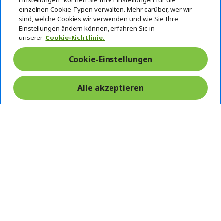
Einstellungen“ können Sie Ihre Einstellungen für die
einzelnen Cookie-Typen verwalten. Mehr darüber, wer wir
sind, welche Cookies wir verwenden und wie Sie Ihre
Einstellungen ändern können, erfahren Sie in
Rückgabe & Widerruf
unserer
Cookie-Richtlinie.
Vertrag widerrufen
Cookie-Einstellungen
Unterstützung
Alle akzeptieren
Kostenloser
vor und nach
Zahlung
Versand
dem Kauf
© 2026 Acer Inc.
CPYou BV ist der autorisierte Wiederverkäufer und Händler der
Produkte und Dienstleistungen, die in diesem Shop angeboten
werden.