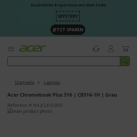
Zum
Zusätzliche Ersparnisse mit dem Code:
Inhalt
springen
MYSTERY
JETZT SPAREN
Startseite
Laptops
Acer Chromebook Plus 516 | CB516-1H | Grau
Referenz
NX.JCLEG.00G
Zum
Ende
Zum
der
Anfang
Bildgalerie
der
springen
Bildgalerie