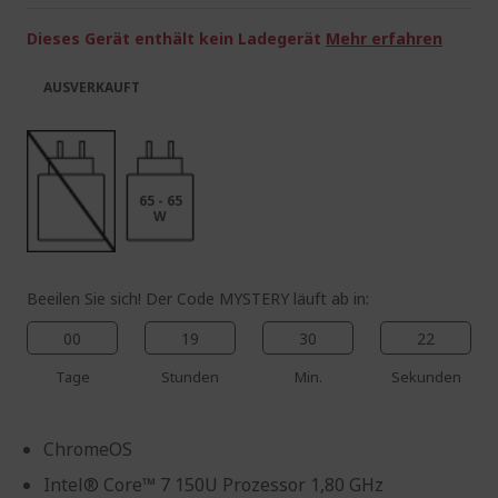
springen
Dieses Gerät enthält kein Ladegerät
Mehr erfahren
AUSVERKAUFT
65 - 65
W
Beeilen Sie sich! Der Code MYSTERY läuft ab in:
00
19
30
22
Tage
Stunden
Min.
Sekunden
ChromeOS
Intel® Core™ 7 150U Prozessor 1,80 GHz