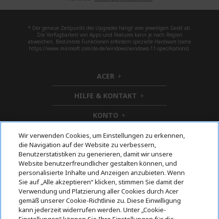
* Der genaue Zeitpunkt des Upgrades hängt vom jeweiligen Gerät ab.
Die Verfügbarkeit von Apps und Features kann je nach Region
abweichen. Bestimmte Funktionen erfordern spezielle Hardware (siehe
https://www.microsoft.com/de-de/windows/windows-11-specifications).
ACER
h
i
HILFE & KONTAKT
d
h
d
i
KONTO
e
h
d
n
i
d
ACER STORE
Wir verwenden Cookies, um Einstellungen zu erkennen,
d
h
e
die Navigation auf der Website zu verbessern,
d
i
n
Benutzerstatistiken zu generieren, damit wir unsere
e
d
Website benutzerfreundlicher gestalten können, und
n
d
personalisierte Inhalte und Anzeigen anzubieten. Wenn
e
Folgen Sie uns auf Social
Sie auf „Alle akzeptieren“ klicken, stimmen Sie damit der
n
Verwendung und Platzierung aller Cookies durch Acer
gemäß unserer Cookie-Richtlinie zu. Diese Einwilligung
kann jederzeit widerrufen werden. Unter „Cookie-