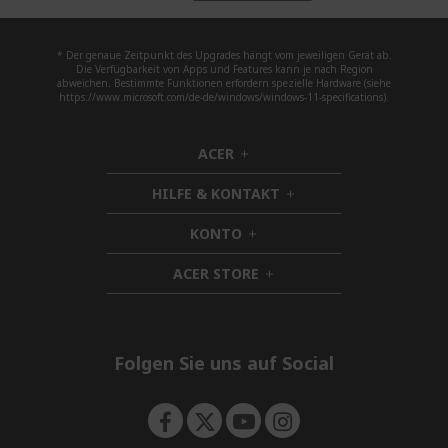
* Der genaue Zeitpunkt des Upgrades hängt vom jeweiligen Gerät ab.
Die Verfügbarkeit von Apps und Features kann je nach Region
abweichen. Bestimmte Funktionen erfordern spezielle Hardware (siehe
https://www.microsoft.com/de-de/windows/windows-11-specifications).
ACER
h
i
HILFE & KONTAKT
d
h
d
i
KONTO
e
h
d
n
i
d
ACER STORE
d
h
e
d
i
n
e
d
n
d
e
Folgen Sie uns auf Social
n