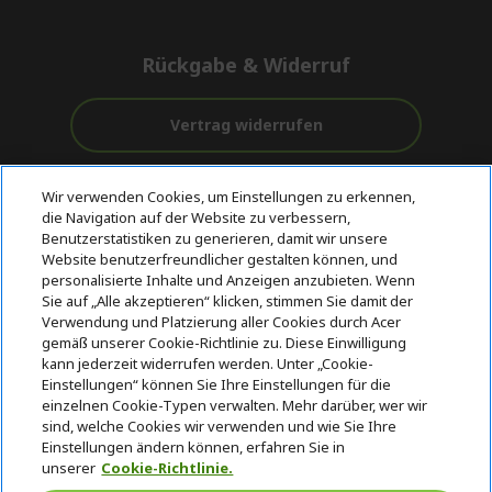
Rückgabe & Widerruf
Vertrag widerrufen
Unterstützung
Kostenloser
Wir verwenden Cookies, um Einstellungen zu erkennen,
vor und nach
Zahlung
Versand
die Navigation auf der Website zu verbessern,
dem Kauf
Benutzerstatistiken zu generieren, damit wir unsere
Website benutzerfreundlicher gestalten können, und
© 2026 Acer Inc.
personalisierte Inhalte und Anzeigen anzubieten. Wenn
CPYou BV ist der autorisierte Wiederverkäufer und Händler der
Sie auf „Alle akzeptieren“ klicken, stimmen Sie damit der
Produkte und Dienstleistungen, die in diesem Shop angeboten
Verwendung und Platzierung aller Cookies durch Acer
werden.
gemäß unserer Cookie-Richtlinie zu. Diese Einwilligung
kann jederzeit widerrufen werden. Unter „Cookie-
Einstellungen“ können Sie Ihre Einstellungen für die
einzelnen Cookie-Typen verwalten. Mehr darüber, wer wir
sind, welche Cookies wir verwenden und wie Sie Ihre
Einstellungen ändern können, erfahren Sie in
unserer
Cookie-Richtlinie.