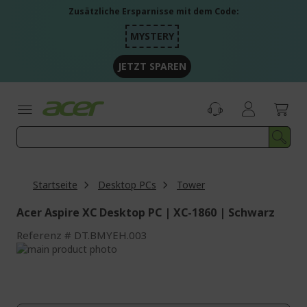
Zum
Zusätzliche Ersparnisse mit dem Code:
Inhalt
springen
MYSTERY
JETZT SPAREN
Startseite
Desktop PCs
Tower
Acer Aspire XC Desktop PC | XC-1860 | Schwarz
Referenz
DT.BMYEH.003
Zum
Ende
Zum
der
Anfang
Bildgalerie
der
springen
Bildgalerie