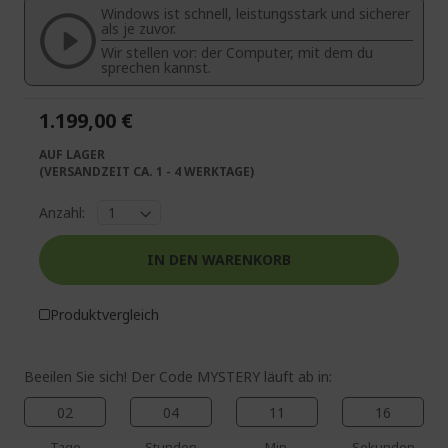
Windows ist schnell, leistungsstark und sicherer
springen
als je zuvor.
Wir stellen vor: der Computer, mit dem du
sprechen kannst.
1.199,00 €
AUF LAGER
(VERSANDZEIT CA. 1 - 4 WERKTAGE)
Anzahl:
IN DEN WARENKORB
Produktvergleich
Beeilen Sie sich! Der Code MYSTERY läuft ab in:
02
04
11
16
Tage
Stunden
Min.
Sekunden