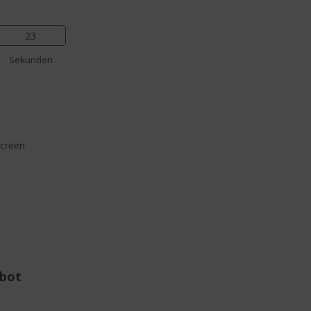
22
Sekunden
screen
ebot