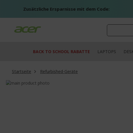
Zum
Inhalt
Zusätzliche Ersparnisse mit dem Code:
springen
BACK TO SCHOOL RABATTE
LAPTOPS
DES
Startseite
Refurbished-Geräte
Zum
Ende
Zum
der
Anfang
Bildgalerie
der
springen
Bildgalerie
springen