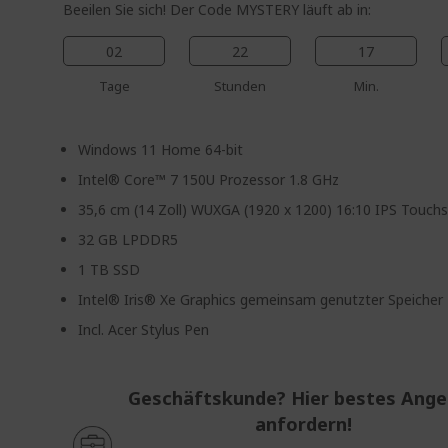
Beeilen Sie sich! Der Code MYSTERY läuft ab in:
02
22
17
Tage
Stunden
Min.
Windows 11 Home 64-bit
Intel® Core™ 7 150U Prozessor 1.8 GHz
35,6 cm (14 Zoll) WUXGA (1920 x 1200) 16:10 IPS Touch
32 GB LPDDR5
1 TB SSD
Intel® Iris® Xe Graphics gemeinsam genutzter Speicher
Incl. Acer Stylus Pen
Geschäftskunde? Hier bestes Ang
anfordern!