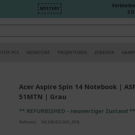
Verbleibe
MYSTERY
3 D
KTOP PCS
MONITORE
PROJEKTOREN
ZUBEHÖR
GAMI
Acer Aspire Spin 14 Notebook | AS
51MTN | Grau
** REFURBISHED - neuwertiger Zustand *
Referenz
NX.KRUEG.005_RFB