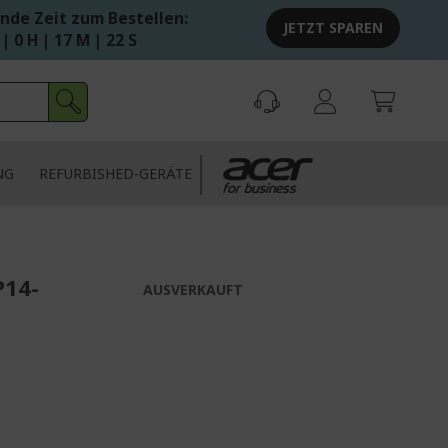
nde Zeit zum Bestellen:
JETZT SPAREN
 | 0 H | 17 M | 21 S
NG
REFURBISHED-GERÄTE
P14-
AUSVERKAUFT
*