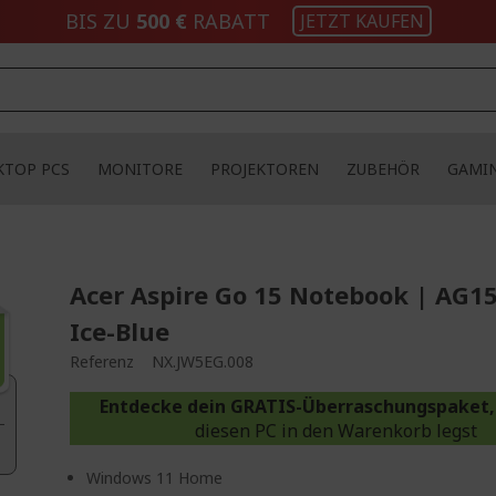
BIS ZU
500 €
RABATT
JETZT KAUFEN
KTOP PCS
MONITORE
PROJEKTOREN
ZUBEHÖR
GAMI
Acer Aspire Go 15 Notebook | AG15
Ice-Blue
Referenz
NX.JW5EG.008
Entdecke dein GRATIS-Überraschungspaket,
diesen PC in den Warenkorb legst
Windows 11 Home