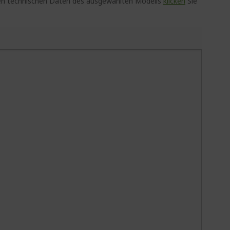
auen technischen Daten des ausgewählten Modells
klicken
Sie