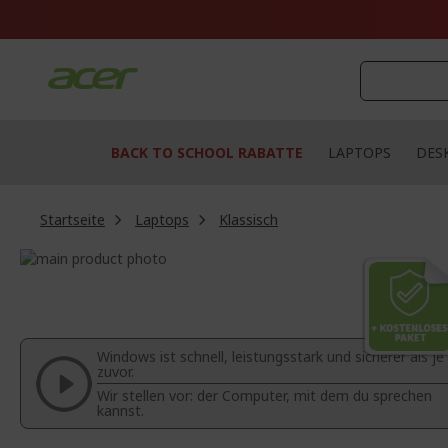
Zum
Inhalt
springen
BACK TO SCHOOL RABATTE
LAPTOPS
DES
Startseite
Laptops
Klassisch
Zum
Ende
Zum
der
Anfang
Bildgalerie
der
springen
Bildgalerie
Windows ist schnell, leistungsstark und sicherer als je
springen
zuvor.
Wir stellen vor: der Computer, mit dem du sprechen
kannst.