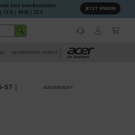
nde Zeit zum Bestellen:
JETZT SPAREN
| 13 H | 40 M | 21 S
NG
REFURBISHED-GERÄTE
5-57 |
AUSVERKAUFT
*