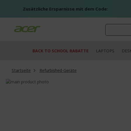
Zum
Inhalt
Zusätzliche Ersparnisse mit dem Code:
springen
BACK TO SCHOOL RABATTE
LAPTOPS
DES
Startseite
Refurbished-Geräte
Zum
Ende
Zum
der
Anfang
Bildgalerie
der
springen
Bildgalerie
springen