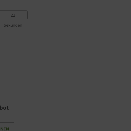
21
Sekunden
ebot
INEN