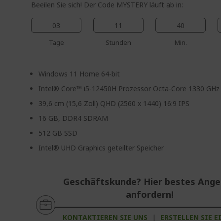
Beeilen Sie sich! Der Code MYSTERY läuft ab in:
03
11
40
Tage
Stunden
Min.
Windows 11 Home 64-bit
Intel® Core™ i5-12450H Prozessor Octa-Core 1330 GHz
39,6 cm (15,6 Zoll) QHD (2560 x 1440) 16:9 IPS
16 GB, DDR4 SDRAM
512 GB SSD
Intel® UHD Graphics geteilter Speicher
Geschäftskunde? Hier bestes Ang
anfordern!
KONTAKTIEREN SIE UNS
|
ERSTELLEN SIE E