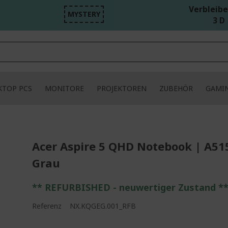
Verbleibe
MYSTERY
3 D 
KTOP PCS
MONITORE
PROJEKTOREN
ZUBEHÖR
GAMI
Acer Aspire 5 QHD Notebook | A51
Grau
** REFURBISHED - neuwertiger Zustand *
Referenz
NX.KQGEG.001_RFB