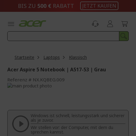
Zum
BIS ZU
500 €
RABATT
JETZT KAUFEN
Inhalt
springen
Startseite
Laptops
Klassisch
Acer Aspire 5 Notebook | A517-53 | Grau
Referenz
NX.KQBEG.009
Zum
Ende
Zum
der
Anfang
Bildgalerie
der
springen
Bildgalerie
Windows ist schnell, leistungsstark und sicherer
springen
als je zuvor.
Wir stellen vor: der Computer, mit dem du
sprechen kannst.