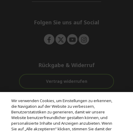
d
i
n
e
d
n
d
e
Folgen Sie uns auf Social
n
Rückgabe & Widerruf
Vertrag widerrufen
Unterstützung
Kostenloser
Wir verwenden Cookies, um Einstellungen zu erkennen,
vor und nach
Zahlung
Versand
die Navigation auf der Website zu verbessern,
dem Kauf
Benutzerstatistiken zu generieren, damit wir unsere
Website benutzerfreundlicher gestalten können, und
© 2026 Acer Inc.
personalisierte Inhalte und Anzeigen anzubieten. Wenn
CPYou BV ist der autorisierte Wiederverkäufer und Händler der
Sie auf „Alle akzeptieren“ klicken, stimmen Sie damit der