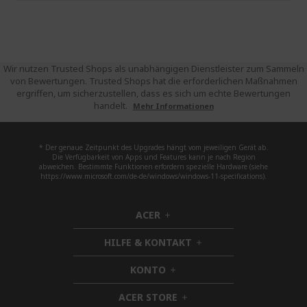
Wir nutzen Trusted Shops als unabhängigen Dienstleister zum Sammeln
von Bewertungen. Trusted Shops hat die erforderlichen Maßnahmen
ergriffen, um sicherzustellen, dass es sich um echte Bewertungen
handelt.
Mehr Informationen
* Der genaue Zeitpunkt des Upgrades hängt vom jeweiligen Gerät ab.
Die Verfügbarkeit von Apps und Features kann je nach Region
abweichen. Bestimmte Funktionen erfordern spezielle Hardware (siehe
https://www.microsoft.com/de-de/windows/windows-11-specifications).
ACER
h
i
HILFE & KONTAKT
d
h
d
i
KONTO
e
h
d
n
i
d
ACER STORE
d
h
e