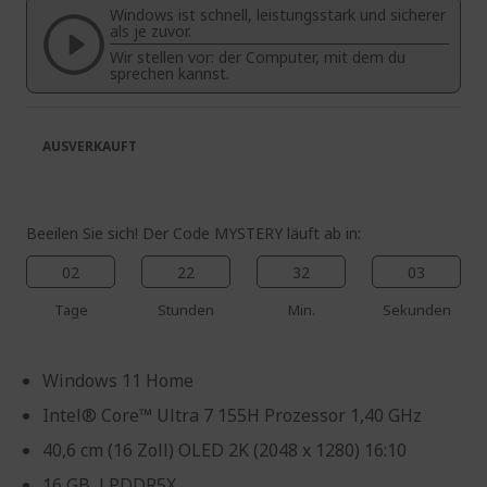
Windows ist schnell, leistungsstark und sicherer
springen
als je zuvor.
Wir stellen vor: der Computer, mit dem du
sprechen kannst.
AUSVERKAUFT
Beeilen Sie sich! Der Code MYSTERY läuft ab in:
02
22
32
03
Tage
Stunden
Min.
Sekunden
Windows 11 Home
Intel® Core™ Ultra 7 155H Prozessor 1,40 GHz
40,6 cm (16 Zoll) OLED 2K (2048 x 1280) 16:10
16 GB, LPDDR5X