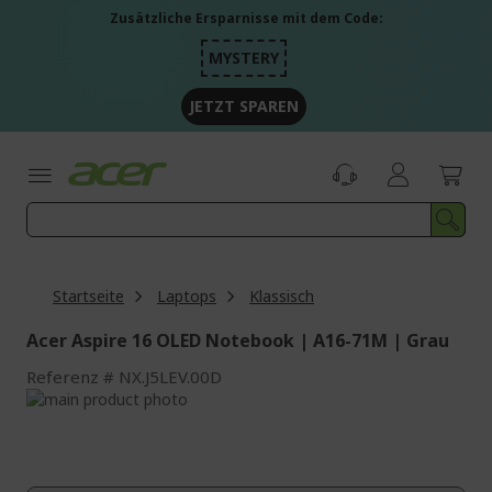
Zum
Zusätzliche Ersparnisse mit dem Code:
Inhalt
springen
MYSTERY
JETZT SPAREN
Startseite
Laptops
Klassisch
Acer Aspire 16 OLED Notebook | A16-71M | Grau
Referenz
NX.J5LEV.00D
Zum
Ende
Zum
der
Anfang
Bildgalerie
der
springen
Bildgalerie