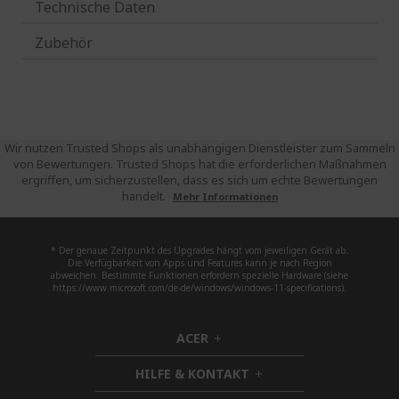
Technische Daten
Zubehör
Wir nutzen Trusted Shops als unabhängigen Dienstleister zum Sammeln
von Bewertungen. Trusted Shops hat die erforderlichen Maßnahmen
ergriffen, um sicherzustellen, dass es sich um echte Bewertungen
handelt.
Mehr Informationen
* Der genaue Zeitpunkt des Upgrades hängt vom jeweiligen Gerät ab.
Die Verfügbarkeit von Apps und Features kann je nach Region
abweichen. Bestimmte Funktionen erfordern spezielle Hardware (siehe
https://www.microsoft.com/de-de/windows/windows-11-specifications).
ACER
h
i
HILFE & KONTAKT
d
h
d
i