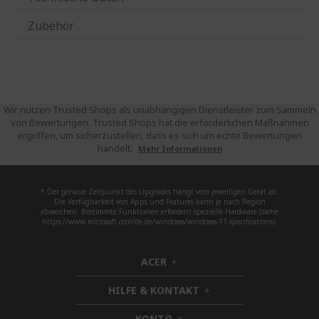
Zubehör
Wir nutzen Trusted Shops als unabhängigen Dienstleister zum Sammeln
von Bewertungen. Trusted Shops hat die erforderlichen Maßnahmen
ergriffen, um sicherzustellen, dass es sich um echte Bewertungen
handelt.
Mehr Informationen
* Der genaue Zeitpunkt des Upgrades hängt vom jeweiligen Gerät ab.
Die Verfügbarkeit von Apps und Features kann je nach Region
abweichen. Bestimmte Funktionen erfordern spezielle Hardware (siehe
https://www.microsoft.com/de-de/windows/windows-11-specifications).
ACER
h
i
HILFE & KONTAKT
d
h
d
i
KONTO