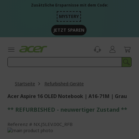
Zum
Zusätzliche Ersparnisse mit dem Code:
Inhalt
springen
MYSTERY
JETZT SPAREN
Startseite
Refurbished-Geräte
Acer Aspire 16 OLED Notebook | A16-71M | Grau
** REFURBISHED - neuwertiger Zustand **
Referenz
NX.J5LEV.00C_RFB
Zum
Ende
Zum