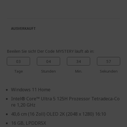
der
Anfang
Bildgalerie
der
springen
Bildgalerie
springen
AUSVERKAUFT
Beeilen Sie sich! Der Code MYSTERY läuft ab in:
03
04
34
57
Tage
Stunden
Min.
Sekunden
Windows 11 Home
Intel® Core™ Ultra 5 125H Prozessor Tetradeca-Co
re 1,20 GHz
40,6 cm (16 Zoll) OLED 2K (2048 x 1280) 16:10
16 GB, LPDDR5X