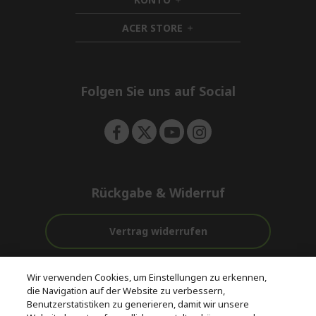
e
h
d
n
i
d
ACER STORE
d
h
e
d
i
n
e
d
n
d
e
Folgen Sie uns auf Social
n
Rückgabe & Widerruf
Vertrag widerrufen
Unterstützung
Kostenloser
Wir verwenden Cookies, um Einstellungen zu erkennen,
vor und nach
Zahlung
Versand
die Navigation auf der Website zu verbessern,
dem Kauf
Benutzerstatistiken zu generieren, damit wir unsere