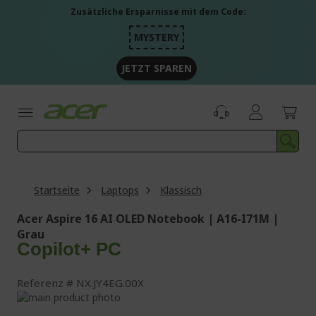
Zum
Zusätzliche Ersparnisse mit dem Code:
Inhalt
springen
MYSTERY
JETZT SPAREN
Startseite
Laptops
Klassisch
Acer Aspire 16 AI OLED Notebook | A16-I71M |
Grau
Copilot+ PC
Referenz
NX.JY4EG.00X
Zum
Ende
Zum