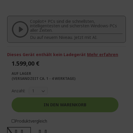
der
Anfang
Bildgalerie
der
springen
Bildgalerie
Copilot+ PCs sind die schnellsten,
springen
intelligentesten und sichersten Windows-PCs
aller Zeiten.
Du auf neuem Niveau. Jetzt mit AI.
Dieses Gerät enthält kein Ladegerät
Mehr erfahren
1.599,00 €
AUF LAGER
(VERSANDZEIT CA. 1 - 4 WERKTAGE)
Anzahl:
IN DEN WARENKORB
Produktvergleich