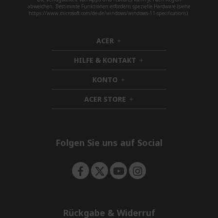
abweichen. Bestimmte Funktionen erfordern spezielle Hardware (siehe
https://www.microsoft.com/de-de/windows/windows-11-specifications).
ACER
h
i
HILFE & KONTAKT
d
h
d
i
KONTO
e
h
d
n
i
d
ACER STORE
d
h
e
d
i
n
e
d
n
d
e
Folgen Sie uns auf Social
n
Rückgabe & Widerruf