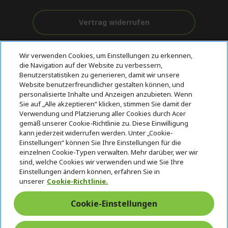
Vertrag widerrufen
Unterstützung
Kostenloser
Wir verwenden Cookies, um Einstellungen zu erkennen,
vor und nach
Zahlung
Versand
die Navigation auf der Website zu verbessern,
dem Kauf
Benutzerstatistiken zu generieren, damit wir unsere
Website benutzerfreundlicher gestalten können, und
© 2026 Acer Inc.
personalisierte Inhalte und Anzeigen anzubieten. Wenn
Sie auf „Alle akzeptieren“ klicken, stimmen Sie damit der
CPYou BV ist der autorisierte Wiederverkäufer und Händler der
Produkte und Dienstleistungen, die in diesem Shop angeboten
Verwendung und Platzierung aller Cookies durch Acer
werden.
gemäß unserer Cookie-Richtlinie zu. Diese Einwilligung
kann jederzeit widerrufen werden. Unter „Cookie-
Einstellungen“ können Sie Ihre Einstellungen für die
einzelnen Cookie-Typen verwalten. Mehr darüber, wer wir
sind, welche Cookies wir verwenden und wie Sie Ihre
Einstellungen ändern können, erfahren Sie in
unserer
Cookie-Richtlinie.
Deutschland
/
Österreich
Cookie-Einstellungen