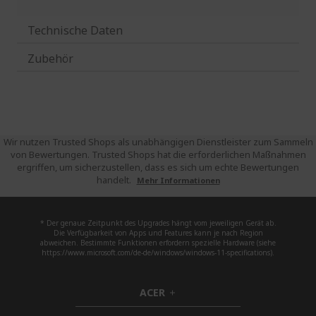
Technische Daten
Zubehör
Wir nutzen Trusted Shops als unabhängigen Dienstleister zum Sammeln
von Bewertungen. Trusted Shops hat die erforderlichen Maßnahmen
ergriffen, um sicherzustellen, dass es sich um echte Bewertungen
handelt.
Mehr Informationen
* Der genaue Zeitpunkt des Upgrades hängt vom jeweiligen Gerät ab.
Die Verfügbarkeit von Apps und Features kann je nach Region
abweichen. Bestimmte Funktionen erfordern spezielle Hardware (siehe
https://www.microsoft.com/de-de/windows/windows-11-specifications).
ACER
h
i