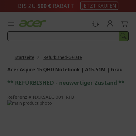
Zum
BIS ZU
500 €
RABATT
JETZT KAUFEN
Inhalt
springen
Startseite
Refurbished-Geräte
Acer Aspire 15 QHD Notebook | A15-51M | Grau
** REFURBISHED - neuwertiger Zustand **
Referenz
NX.KSAEG.001_RFB
Zum
Ende
Zum
der
Anfang
Bildgalerie
der
springen
Bildgalerie
springen