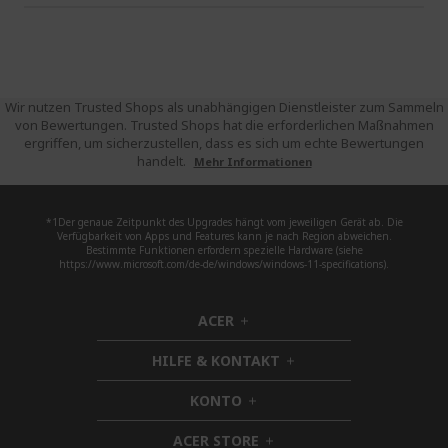
Wir nutzen Trusted Shops als unabhängigen Dienstleister zum Sammeln
von Bewertungen. Trusted Shops hat die erforderlichen Maßnahmen
ergriffen, um sicherzustellen, dass es sich um echte Bewertungen
handelt.
Mehr Informationen
*1Der genaue Zeitpunkt des Upgrades hängt vom jeweiligen Gerät ab. Die
Verfügbarkeit von Apps und Features kann je nach Region abweichen.
Bestimmte Funktionen erfordern spezielle Hardware (siehe
https://www.microsoft.com/de-de/windows/windows-11-specifications).
ACER
h
i
HILFE & KONTAKT
d
h
d
i
KONTO
e
h
d
n
i
d
ACER STORE
d
h
e