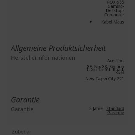
POX-955
Gaming-
Desktop-
Computer
Kabel Maus
Allgemeine Produktsicherheit
Herstellerinformationen
Acer Inc.
8F, No. 88, Section
1, Xin Tai 5th Road,
Xizhi
New Taipei City 221
Garantie
Garantie
2 Jahre
Standard
Garantie
Zubehör