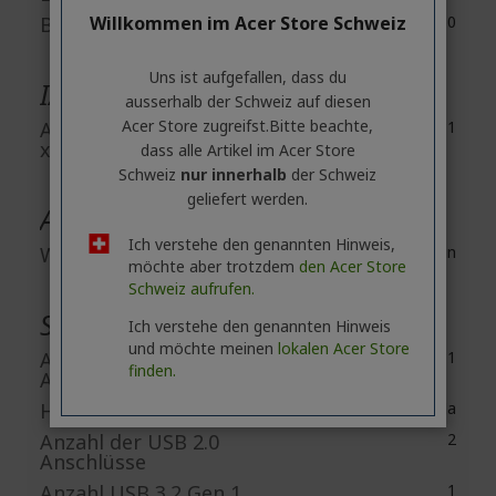
Bluetooth Standard
Willkommen im Acer Store Schweiz
Bluetooth 5.0
Uns ist aufgefallen, dass du
I/O Erweiterungen
ausserhalb ​der Schweiz auf diesen
Acer Store zugreifst.​Bitte beachte,
Anzahl der PCI Express
1
x16 Steckplätze
dass alle Artikel im Acer Store
Schweiz
nur innerhalb
der Schweiz
geliefert werden.
Ausstattung
Ich verstehe den genannten Hinweis,
Webcam
Nein
möchte aber trotzdem
den Acer Store
Schweiz aufrufen.
Schnittstellen / Anschlüsse
Ich verstehe den genannten Hinweis
und möchte meinen
lokalen Acer Store
Anzahl der HDMI-
1
finden.
Anschlüsse
HDMI
Ja
Anzahl der USB 2.0
2
Anschlüsse
Anzahl USB 3.2 Gen 1
1