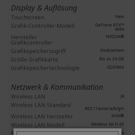
Display & Auflösung
Touchscreen
Nein
Grafik-Controller-Modell
GeForce RTX™
4090
Hersteller
NVIDIA®
Grafikcontroller
Grafikspeicherzugriff
Dediziertem
Größe Grafikkarte
Bis zu 24 GB
Grafikspeichertechnologie
GDDR6X
Netzwerk & Kommunikation
Wireless LAN
Ja
Wireless LAN-Standard
802.11ax/ac/a/b/g/n
Wireless LAN Hersteller
Intel®
Wireless LAN Modell
Wireless Wi-Fi 6E
Bluetooth
Ja