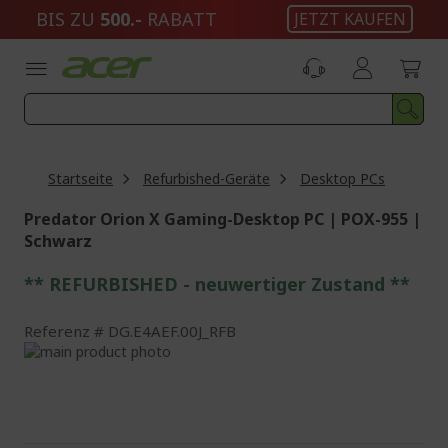
Zum
BIS ZU
500.-
RABATT
JETZT KAUFEN
Inhalt
springen
Startseite
Refurbished-Geräte
Desktop PCs
Predator Orion X Gaming-Desktop PC | POX-955 |
Schwarz
** REFURBISHED - neuwertiger Zustand **
Referenz
DG.E4AEF.00J_RFB
Zum
Ende
Zum
der
Anfang
Bildgalerie
der
springen
Bildgalerie