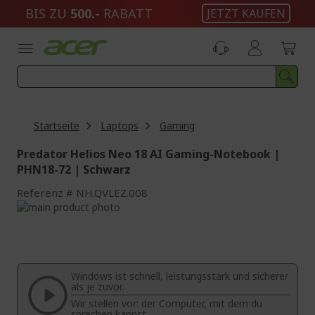
Zum
BIS ZU
500.-
RABATT
JETZT KAUFEN
Inhalt
springen
Startseite
Laptops
Gaming
Predator Helios Neo 18 AI Gaming-Notebook |
PHN18-72 | Schwarz
Referenz
NH.QVLEZ.008
Zum
Ende
Zum
der
Anfang
Bildgalerie
der
springen
Bildgalerie
Windows ist schnell, leistungsstark und sicherer
springen
als je zuvor.
Wir stellen vor: der Computer, mit dem du
sprechen kannst.