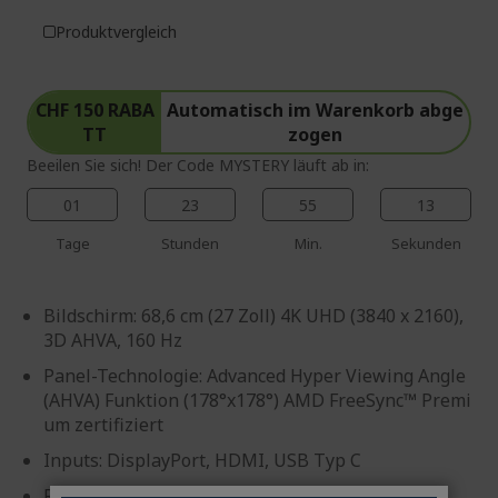
Produktvergleich
CHF 150 RABA
Automatisch im Warenkorb abge
TT
zogen
Beeilen Sie sich! Der Code MYSTERY läuft ab in:
01
23
55
13
Tage
Stunden
Min.
Sekunden
Bildschirm: 68,6 cm (27 Zoll) 4K UHD (3840 x 2160),
3D AHVA, 160 Hz
Panel-Technologie: Advanced Hyper Viewing Angle
(AHVA) Funktion (178°x178°) AMD FreeSync™ Premi
um zertifiziert
Inputs: DisplayPort, HDMI, USB Typ C
Reaktionszeit: 5 ms