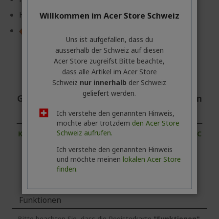
Helligkeit: 400 cd/m²
Willkommen im Acer Store Schweiz
Produktdatenblatt
Uns ist aufgefallen, dass du
ausserhalb ​der Schweiz auf diesen
Acer Store zugreifst.​Bitte beachte,
dass alle Artikel im Acer Store
Schweiz
nur innerhalb
der Schweiz
geliefert werden.
Geschäftskunde? Hier bestes Angebot an
fordern!
Ich verstehe den genannten Hinweis,
möchte aber trotzdem
den Acer Store
Schweiz aufrufen.
KONTAKTIEREN SIE UNS
|
ERSTELLEN SIE EINEN AC
COUNT
Ich verstehe den genannten Hinweis
und möchte meinen
lokalen Acer Store
finden.
Funktionen
Bitte beachten Sie, dass die Registerkarte
"Funktionen"