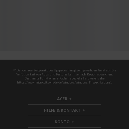
*1Der genaue Zeitpunkt des Upgrades hängt vom jeweiligen Gerät ab. Die
Verfügbarkeit von Apps und Features kann je nach Region abweichen.
Bestimmte Funktionen erfordern spezielle Hardware (siehe
https://www.microsoft.com/de-de/windows/windows-11-specifications).
ACER
h
i
HILFE & KONTAKT
d
h
d
i
KONTO
e
h
d
n
i
d