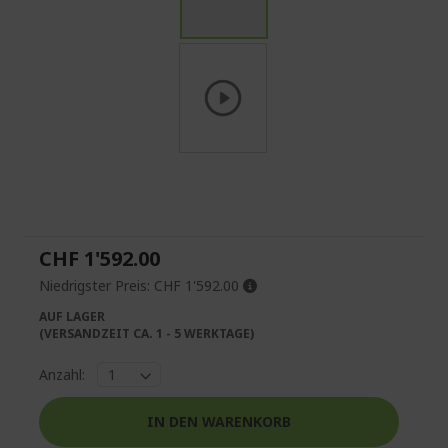
Zum
Anfang
der
Bildgalerie
springen
CHF 1'592.00
Niedrigster Preis:
CHF 1'592.00
AUF LAGER
(VERSANDZEIT CA. 1 - 5 WERKTAGE)
Anzahl:
IN DEN WARENKORB