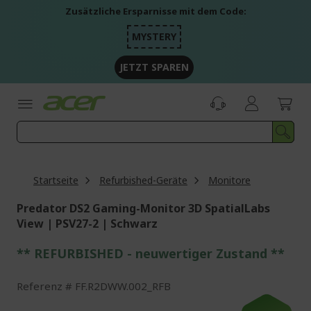
Zum
Zusätzliche Ersparnisse mit dem Code:
Inhalt
springen
MYSTERY
JETZT SPAREN
Startseite
Refurbished-Geräte
Monitore
Predator DS2 Gaming-Monitor 3D SpatialLabs
View | PSV27-2 | Schwarz
** REFURBISHED - neuwertiger Zustand **
Referenz
FF.R2DWW.002_RFB
Zum