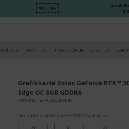
Verbleib
MYSTERY
3 D
KTOP PCS
MONITORE
PROJEKTOREN
ZUBEHÖR
GAMI
Grafikkarte Zotac GeForce RTX™ 3
Edge OC 8GB GDDR6
Referenz
ZT-A30500H-10M
Beeilen Sie sich! Der Code MYSTERY läuft ab in:
03
04
31