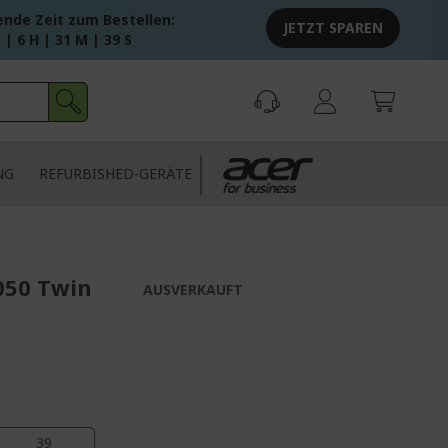
ende Zeit zum Bestellen:
JETZT SPAREN
 | 6 H | 31 M | 39 S
NG
REFURBISHED-GERÄTE
050 Twin
AUSVERKAUFT
39