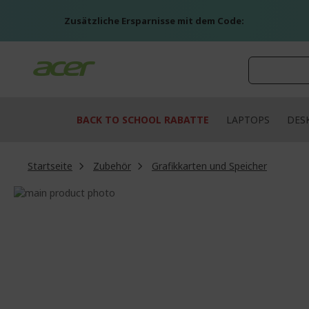
Zum
Inhalt
Zusätzliche Ersparnisse mit dem Code:
springen
BACK TO SCHOOL RABATTE
LAPTOPS
DES
Startseite
Zubehör
Grafikkarten und Speicher
Zum
Ende
Zum
der
Anfang
Bildgalerie
der
springen
Bildgalerie
springen