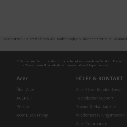
Wir nutzen Trusted Shops als unabhängigen Dienstleister zum Sammeln
*1Der genaue Zeitpunkt des Upgrades hängt vom jeweiligen Gerät ab. Die Verfüg
https://www.microsoft.com/de-de/windows/windows-11-specifications).
Acer
HILFE & KONTAKT
Über Acer
Acer Store Kundendienst
ACER.CH
Technischer Support
Presse
Treiber & Handbücher
Acer Black Friday
Wiederherstellungsmedien
Acer Community