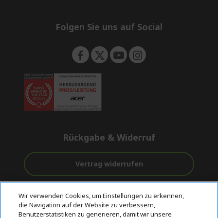
e
d
n
d
e
Folgen Sie uns auf Social
n
Rückgabe & Widerruf
Vertrag widerrufen
Unterstützung
Kostenloser
Sichere
Wir verwenden Cookies, um Einstellungen zu erkennen,
vor und nach
Versand
Zahlungsoptionen
die Navigation auf der Website zu verbessern,
dem Kauf
Benutzerstatistiken zu generieren, damit wir unsere