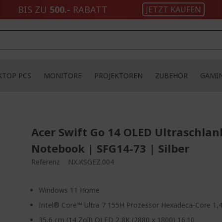
BIS ZU
500.-
RABATT
JETZT KAUFEN
KTOP PCS
MONITORE
PROJEKTOREN
ZUBEHÖR
GAMI
Acer Swift Go 14 OLED Ultraschlan
Notebook | SFG14-73 | Silber
Referenz
NX.KSGEZ.004
Windows 11 Home
Intel® Core™ Ultra 7 155H Prozessor Hexadeca-Core 1,
35,6 cm (14 Zoll) OLED 2,8K (2880 x 1800) 16:10