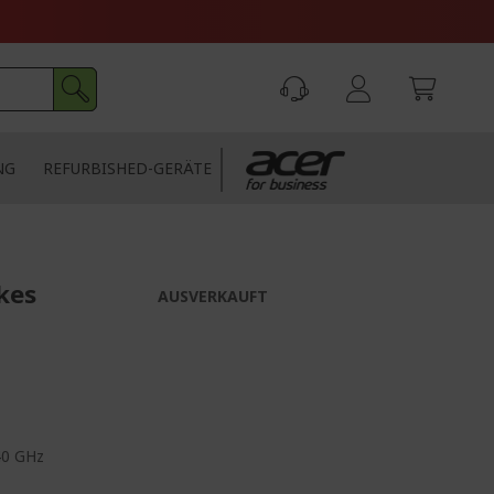
NG
REFURBISHED-GERÄTE
kes
AUSVERKAUFT
40 GHz