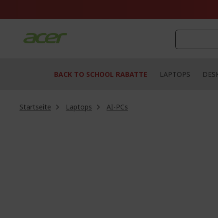
Zum
Inhalt
springen
BACK TO SCHOOL RABATTE
LAPTOPS
DES
Startseite
Laptops
AI-PCs
Zum
Ende
der
Bildgalerie
springen