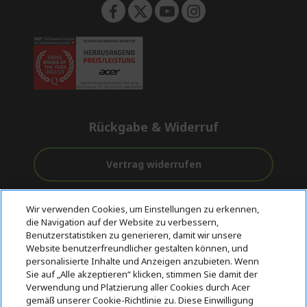
Rückgabe & Widerruf
Vertrag widerrufen
Unterstützung
Kostenloser
Sichere
Wir verwenden Cookies, um Einstellungen zu erkennen,
vor und nach
Versand
Zahlungsoptionen
die Navigation auf der Website zu verbessern,
dem Kauf
Benutzerstatistiken zu generieren, damit wir unsere
Website benutzerfreundlicher gestalten können, und
© 2026 Acer Inc.
personalisierte Inhalte und Anzeigen anzubieten. Wenn
CPYou BV ist der autorisierte Wiederverkäufer und Händler der
Sie auf „Alle akzeptieren“ klicken, stimmen Sie damit der
Produkte und Dienstleistungen, die in diesem Shop angeboten
Verwendung und Platzierung aller Cookies durch Acer
werden.
gemäß unserer Cookie-Richtlinie zu. Diese Einwilligung