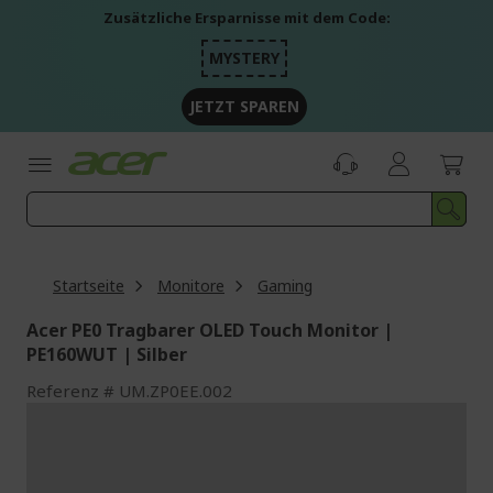
Zum
Zusätzliche Ersparnisse mit dem Code:
Inhalt
springen
MYSTERY
JETZT SPAREN
Startseite
Monitore
Gaming
Acer PE0 Tragbarer OLED Touch Monitor |
PE160WUT | Silber
Referenz
UM.ZP0EE.002
Zum
Ende
der
Bildgalerie