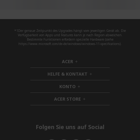
*1Der genaue Zeitpunkt des Upgrades hängt vom jeweiligen Gerät ab. Die
Verfügbarkeit von Apps und Features kann je nach Region abweichen.
Bestimmte Funktionen erfordern spezielle Hardware (siehe
https://www.microsoft.com/de-de/windows/windows-11-specifications).
ACER
h
i
HILFE & KONTAKT
d
h
d
i
KONTO
e
h
d
n
i
d
ACER STORE
d
h
e
d
i
n
e
d
n
d
e
Folgen Sie uns auf Social
n