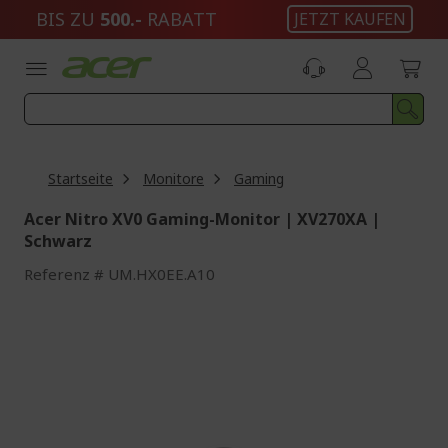
Zum
BIS ZU
500.-
RABATT
JETZT KAUFEN
Inhalt
springen
Startseite
Monitore
Gaming
Acer Nitro XV0 Gaming-Monitor | XV270XA |
Schwarz
Referenz
UM.HX0EE.A10
Zum
Ende
der
Bildgalerie
springen