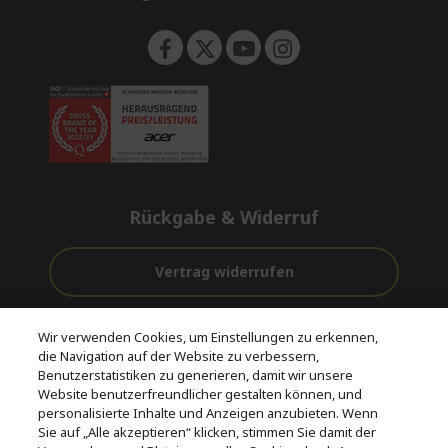
n
Rückgabe & Widerruf
Vertrag widerrufen
Unterstützung
Kostenloser
Sichere
Wir verwenden Cookies, um Einstellungen zu erkennen,
vor und nach
Versand
Zahlungsoptionen
die Navigation auf der Website zu verbessern,
dem Kauf
Benutzerstatistiken zu generieren, damit wir unsere
Website benutzerfreundlicher gestalten können, und
© 2026 Acer Inc.
personalisierte Inhalte und Anzeigen anzubieten. Wenn
CPYou BV ist der autorisierte Wiederverkäufer und Händler der
Sie auf „Alle akzeptieren“ klicken, stimmen Sie damit der