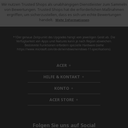
Wir nutzen Trusted Shops als unabhängigen Dienstleister zum Sammeln
von Bewertungen. Trusted Shops hat die erforderlichen Maßnahmen
ergriffen, um sicherzustellen, dass es sich um echte Bewertungen
handelt.
Mehr Informationen
*1Der genaue Zeitpunkt des Upgrades hängt vom jeweiligen Gerät ab. Die
Verfügbarkeit von Apps und Features kann je nach Region abweichen.
Bestimmte Funktionen erfordern spezielle Hardware (siehe
https://www.microsoft.com/de-de/windows/windows-11-specifications).
ACER
h
i
HILFE & KONTAKT
d
h
d
i
KONTO
e
h
d
n
i
d
ACER STORE
d
h
e
d
i
n
e
d
n
d
e
Folgen Sie uns auf Social