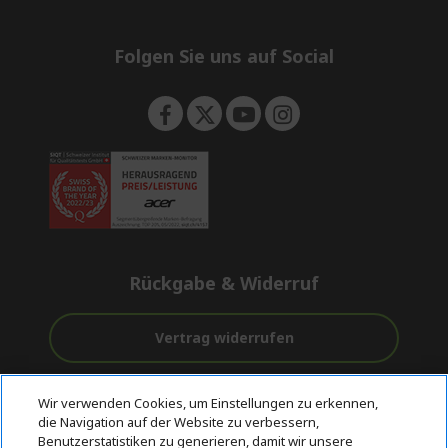
e
d
n
d
e
Folgen Sie uns auf Social
n
Rückgabe & Widerruf
Vertrag widerrufen
Unterstützung
Kostenloser
Sichere
Wir verwenden Cookies, um Einstellungen zu erkennen,
vor und nach
Versand
Zahlungsoptionen
die Navigation auf der Website zu verbessern,
dem Kauf
Benutzerstatistiken zu generieren, damit wir unsere