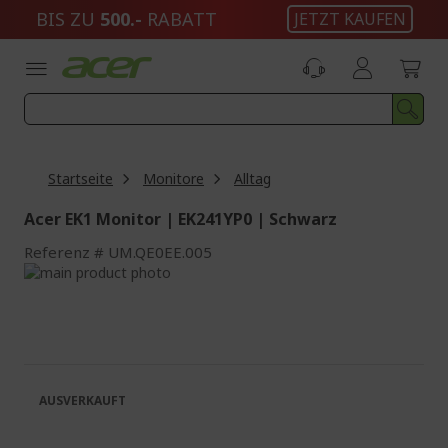
Zum
BIS ZU
500.-
RABATT
JETZT KAUFEN
Inhalt
springen
Startseite
Monitore
Alltag
Acer EK1 Monitor | EK241YP0 | Schwarz
Referenz
UM.QE0EE.005
Zum
Ende
Zum
der
Anfang
Bildgalerie
der
springen
Bildgalerie
springen
AUSVERKAUFT