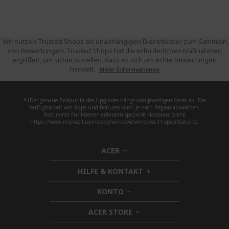
Wir nutzen Trusted Shops als unabhängigen Dienstleister zum Sammeln
von Bewertungen. Trusted Shops hat die erforderlichen Maßnahmen
ergriffen, um sicherzustellen, dass es sich um echte Bewertungen
handelt.
Mehr Informationen
*1Der genaue Zeitpunkt des Upgrades hängt vom jeweiligen Gerät ab. Die
Verfügbarkeit von Apps und Features kann je nach Region abweichen.
Bestimmte Funktionen erfordern spezielle Hardware (siehe
https://www.microsoft.com/de-de/windows/windows-11-specifications).
ACER
h
i
HILFE & KONTAKT
d
h
d
i
KONTO
e
h
d
n
i
d
ACER STORE
d
h
e
d
i
n