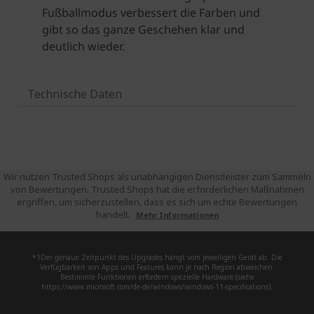
Technische Daten
Wir nutzen Trusted Shops als unabhängigen Dienstleister zum Sammeln
von Bewertungen. Trusted Shops hat die erforderlichen Maßnahmen
ergriffen, um sicherzustellen, dass es sich um echte Bewertungen
handelt.
Mehr Informationen
*1Der genaue Zeitpunkt des Upgrades hängt vom jeweiligen Gerät ab. Die
Verfügbarkeit von Apps und Features kann je nach Region abweichen.
Bestimmte Funktionen erfordern spezielle Hardware (siehe
https://www.microsoft.com/de-de/windows/windows-11-specifications).