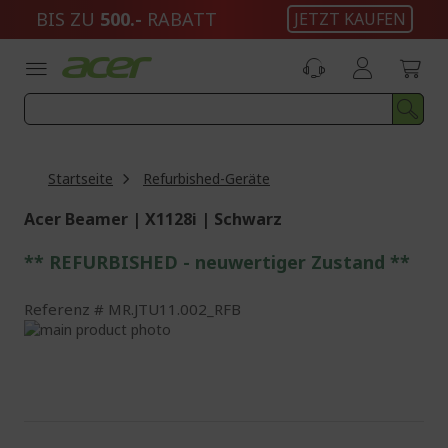
Zum
BIS ZU
500.-
RABATT
JETZT KAUFEN
Inhalt
springen
Startseite
Refurbished-Geräte
Acer Beamer | X1128i | Schwarz
** REFURBISHED - neuwertiger Zustand **
Referenz
MR.JTU11.002_RFB
Zum
Ende
Zum
der
Anfang
Bildgalerie
der
springen
Bildgalerie
springen