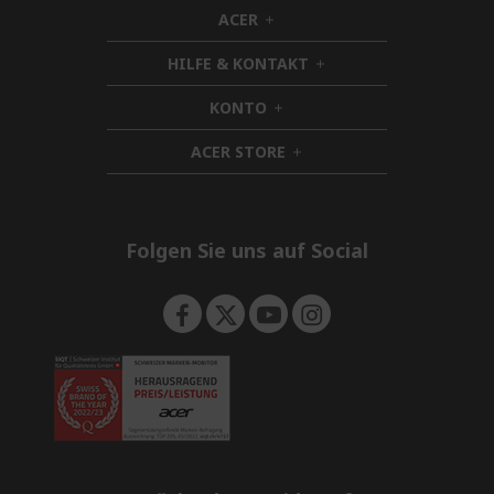
ACER
h
i
HILFE & KONTAKT
d
h
d
i
KONTO
e
h
d
n
i
d
ACER STORE
d
h
e
d
i
n
e
d
n
d
e
Folgen Sie uns auf Social
n