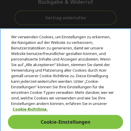
Rückgabe & Widerruf
Vertrag widerrufen
Unterstützung
Kostenloser
Sichere
Wir verwenden Cookies, um Einstellungen zu erkennen,
vor und nach
Versand
Zahlungsoptionen
die Navigation auf der Website zu verbessern,
dem Kauf
Benutzerstatistiken zu generieren, damit wir unsere
Website benutzerfreundlicher gestalten können, und
© 2026 Acer Inc.
personalisierte Inhalte und Anzeigen anzubieten. Wenn
CPYou BV ist der autorisierte Wiederverkäufer und Händler der
Sie auf „Alle akzeptieren“ klicken, stimmen Sie damit der
Produkte und Dienstleistungen, die in diesem Shop angeboten
Verwendung und Platzierung aller Cookies durch Acer
werden.
gemäß unserer Cookie-Richtlinie zu. Diese Einwilligung
kann jederzeit widerrufen werden. Unter „Cookie-
Einstellungen“ können Sie Ihre Einstellungen für die
einzelnen Cookie-Typen verwalten. Mehr darüber, wer wir
sind, welche Cookies wir verwenden und wie Sie Ihre
Einstellungen ändern können, erfahren Sie in unserer
Cookie-Richtlinie.
Schweiz
Cookie-Einstellungen