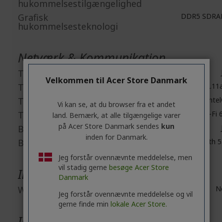
hukommelsestilgængelighed
Grafisk
DDR5 SDR
hukommelsesteknologi
Netværk & Kommunikation
Trådløs LAN
Velkommen til Acer Store Danmark
Trådløs LAN-standard
IEEE 802.11
Trådløs LAN-producent
Inte
Vi kan se, at du browser fra et andet
Trådløs LAN-model
Wireless Wi-Fi 
land. Bemærk, at alle tilgængelige varer
på Acer Store Danmark sendes
kun
Bluetooth
inden for Danmark.
Bluetooth-standard
Bluetooth 5
Jeg forstår ovennævnte meddelelse, men
vil stadig gerne
besøge Acer Store
Indbyggede enheder
Danmark
Webcam
N
Jeg forstår ovennævnte meddelelse og vil
gerne finde min
lokale Acer Store.
Interfaces/Porte