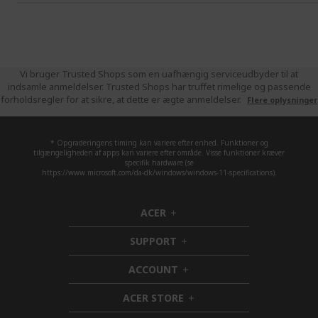
Vi bruger Trusted Shops som en uafhængig serviceudbyder til at
indsamle anmeldelser. Trusted Shops har truffet rimelige og passende
forholdsregler for at sikre, at dette er ægte anmeldelser.
Flere oplysninger
* Opgraderingens timing kan variere efter enhed. Funktioner og
tilgængeligheden af apps kan variere efter område. Visse funktioner kræver
specifik hardware (se
https://www.microsoft.com/da-dk/windows/windows-11-specifications).
ACER
h
i
SUPPORT
d
h
d
i
ACCOUNT
e
d
h
n
d
i
ACER STORE
e
d
h
n
d
i