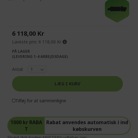
to
Skip
-1000 kr
the
to
end
the
of
beginning
the
of
6 118,00 Kr
images
the
gallery
images
Laveste pris:
6 118,00 Kr
gallery
PÅ LAGER
(LEVERING 1-4 ARBEJDSDAGE)
Antal:
LÆG I KURV
Tilføj for at sammenligne
1000 kr RABA
Rabat anvendes automatisk i ind
T
købskurven
Skynd dig! Koden MYSTERY udløber om: