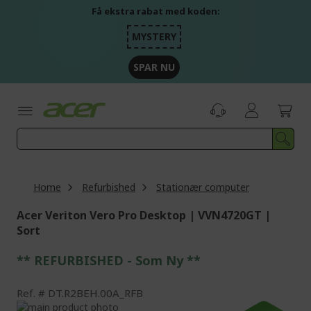
Skip
Få ekstra rabat med koden:
to
Content
MYSTERY
SPAR NU
Home
Refurbished
Stationær computer
Acer Veriton Vero Pro Desktop | VVN4720GT |
Sort
** REFURBISHED - Som Ny **
Ref.
DT.R2BEH.00A_RFB
Skip