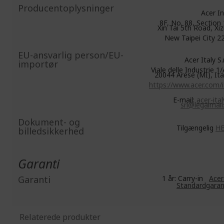
Producentoplysninger
Acer In
8F, No. 88, Section 
Xin Tai 5th Road, Xiz
New Taipei City 2
EU-ansvarlig person/EU-
Acer Italy S.r.
importør
Viale delle Industrie 1/
20044 Arese (MI), Ita
https://www.acer.com/i
E-mail:
acer-ital
srl@legalmail.
Dokument- og
Tilgængelig
H
billedsikkerhed
Garanti
Garanti
1 år: Carry-in
Acer
Standardgaran
Relaterede produkter