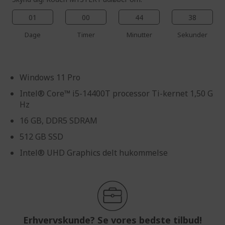
01
00
44
38
Dage
Timer
Minutter
Sekunder
Windows 11 Pro
Intel® Core™ i5-14400T processor Ti-kernet 1,50 G
Hz
16 GB, DDR5 SDRAM
512 GB SSD
Intel® UHD Graphics delt hukommelse
Erhvervskunde? Se vores bedste tilbud!