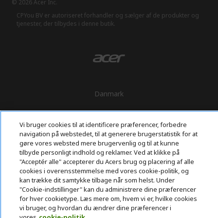
© 2026 Acer Inc.
CPYou BV er autoriseret forhandler og sælger af de produkter og
tjenester, der tilbydes i denne butik.
Danmark
Vi bruger cookies til at identificere præferencer, forbedre
navigation på webstedet, til at generere brugerstatistik for at
gøre vores websted mere brugervenlig og til at kunne
tilbyde personligt indhold og reklamer. Ved at klikke på
"Acceptér alle" accepterer du Acers brug og placering af alle
cookies i overensstemmelse med vores cookie-politik, og
kan trække dit samtykke tilbage når som helst. Under
"Cookie-indstillinger" kan du administrere dine præferencer
for hver cookietype. Læs mere om, hvem vi er, hvilke cookies
vi bruger, og hvordan du ændrer dine præferencer i
vores
cookie-politik.