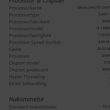
Processor & Chipsæt
Processorkerne
Deca-core (10 Core
Processortype
Core™ 
Processorfabrikant
Inte
Processormodel
i5-1440
Processorhastighed
1.50 G
Processor Speed (turbo)
4,50 G
Cache
29,50 
Processor
Inte
Chipset model
B7
Chipset producent
Inte
Hyper-Threading
64-bit behandling
Hukommelse
Standard hukommelse
16 