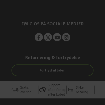
e
d
n
d
e
n
FØLG OS PÅ SOCIALE MEDIER
Returnering & fortrydelse
Fortryd aftalen
Support
Gratis
Sikker
både før og
levering
betaling
efter købet