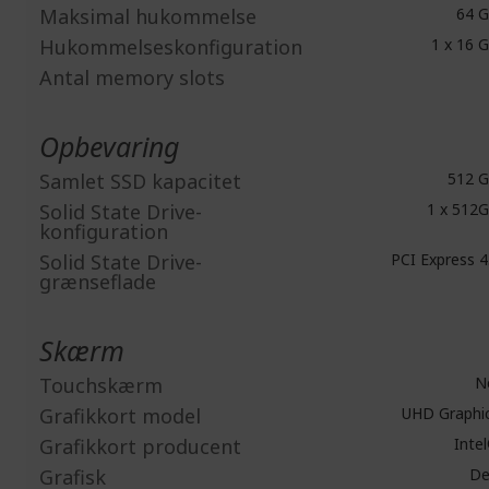
Maksimal hukommelse
64 
Hukommelseskonfiguration
1 x 16 
Antal memory slots
Opbevaring
Samlet SSD kapacitet
512 
Solid State Drive-
1 x 512
konfiguration
Solid State Drive-
PCI Express 4
grænseflade
Skærm
Touchskærm
N
Grafikkort model
UHD Graphi
Grafikkort producent
Inte
Grafisk
De