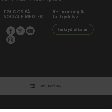
crosoft.com/da-dk/windows/windows-11-specifications).
FØLG OS PÅ
Returnering &
SOCIALE MEDIER
fortrydelse
Fortryd aftalen
Sikker betaling
Danmark