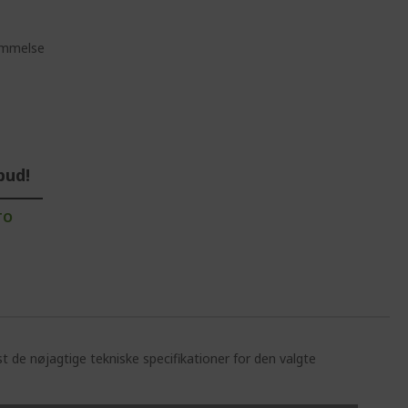
ommelse
bud!
TO
st de nøjagtige tekniske specifikationer for den valgte