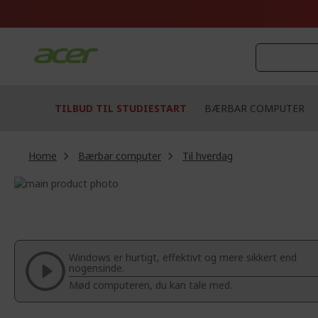
Skip
to
Content
TILBUD TIL STUDIESTART
BÆRBAR COMPUTER
Home
Bærbar computer
Til hverdag
Skip
to
Skip
the
to
end
the
of
beginning
the
of
Windows er hurtigt, effektivt og mere sikkert end
images
the
nogensinde.
gallery
images
Mød computeren, du kan tale med.
gallery