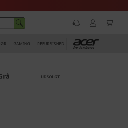
HØR
GAMING
REFURBISHED
 Grå
UDSOLGT