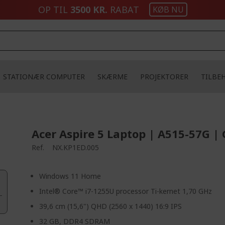
OP TIL
3500 KR.
RABAT
KØB NU
STATIONÆR COMPUTER
SKÆRME
PROJEKTORER
TILBE
Acer Aspire 5 Laptop | A515-57G |
Ref.
NX.KP1ED.005
Windows 11 Home
Intel® Core™ i7-1255U processor Ti-kernet 1,70 GHz
39,6 cm (15,6") QHD (2560 x 1440) 16:9 IPS
32 GB, DDR4 SDRAM