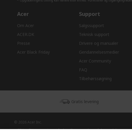
* Opgraderingens timing kan variere efter enhed. Funktioner og tilgængeligheden 
Acer
Support
Om Acer
Salgssupport
ACER.DK
Teknisk support
Presse
Drivere og manualer
Acer Black Friday
Gendannelsesmedier
Acer Community
FAQ
Tilbehørssøgning
Gratis levering
© 2026 Acer Inc.
CPYou BV er autoriseret forhandler og sælger af de produkter og