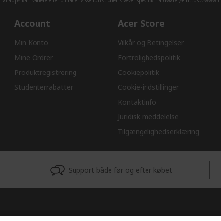
af apps kan variere efter område. Visse funktioner kræver specifik hardware (se
https://www.mi
Account
Acer Store
Min Konto
Vilkår og Betingelser
Mine Ordrer
Fortrolighedspolitik
Produktregistrering
Cookiepolitik
Studenterrabatter
Cookie-indstillinger
Kontaktinfo
Juridisk meddelelse
Tilgængelighedserklæring
Support både før og efter købet