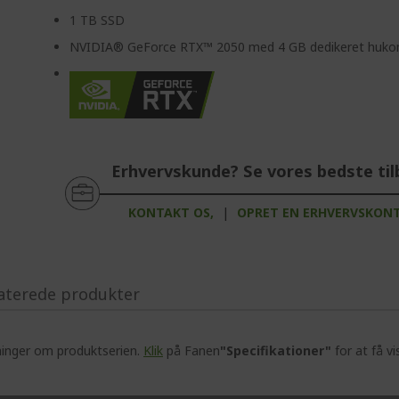
1 TB SSD
NVIDIA® GeForce RTX™ 2050 med 4 GB dedikeret huk
Erhvervskunde? Se vores bedste til
KONTAKT OS,
|
OPRET EN ERHVERVSKON
aterede produkter
ninger om produktserien.
Klik
på Fanen
"Specifikationer"
for at få vi